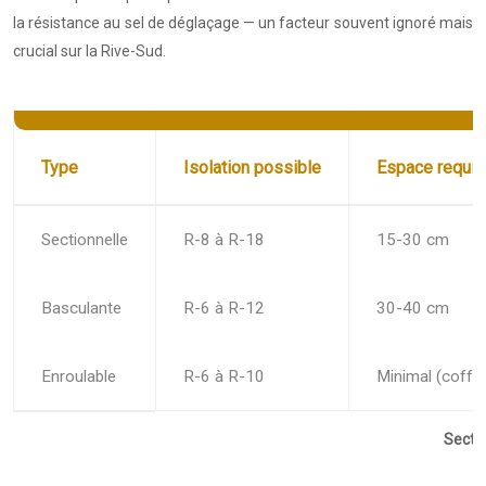
la résistance au sel de déglaçage — un facteur souvent ignoré mais
crucial sur la Rive-Sud.
Type
Isolation possible
Espace requis
Sectionnelle
R-8 à R-18
15-30 cm
Basculante
R-6 à R-12
30-40 cm
Enroulable
R-6 à R-10
Minimal (coffre
Sectio