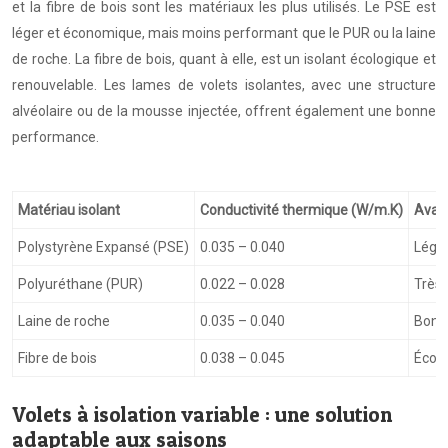
et la fibre de bois sont les matériaux les plus utilisés. Le PSE est
léger et économique, mais moins performant que le PUR ou la laine
de roche. La fibre de bois, quant à elle, est un isolant écologique et
renouvelable. Les lames de volets isolantes, avec une structure
alvéolaire ou de la mousse injectée, offrent également une bonne
performance.
Matériau isolant
Conductivité thermique (W/m.K)
Avan
Polystyrène Expansé (PSE)
0.035 – 0.040
Lége
Polyuréthane (PUR)
0.022 – 0.028
Très 
Laine de roche
0.035 – 0.040
Bonne
Fibre de bois
0.038 – 0.045
Écolo
Volets à isolation variable : une solution
adaptable aux saisons