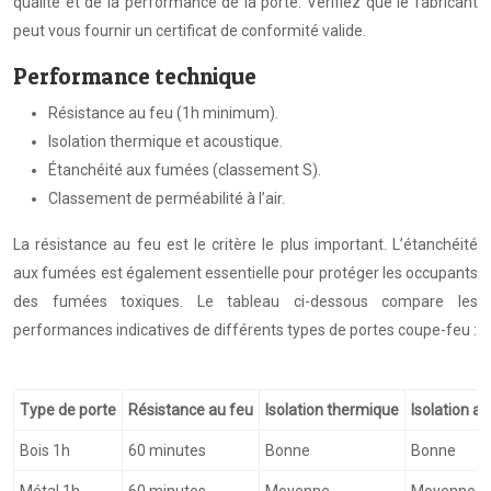
qualité et de la performance de la porte. Vérifiez que le fabricant
peut vous fournir un certificat de conformité valide.
Performance technique
Résistance au feu (1h minimum).
Isolation thermique et acoustique.
Étanchéité aux fumées (classement S).
Classement de perméabilité à l’air.
La résistance au feu est le critère le plus important. L’étanchéité
aux fumées est également essentielle pour protéger les occupants
des fumées toxiques. Le tableau ci-dessous compare les
performances indicatives de différents types de portes coupe-feu :
Type de porte
Résistance au feu
Isolation thermique
Isolation a
Bois 1h
60 minutes
Bonne
Bonne