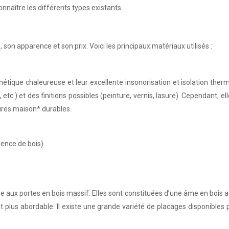
onnaître les différents types existants.
son apparence et son prix. Voici les principaux matériaux utilisés :
thétique chaleureuse et leur excellente insonorisation et isolation the
, etc.) et des finitions possibles (peinture, vernis, lasure). Cependant,
eures maison* durables.
ssence de bois).
ue aux portes en bois massif. Elles sont constituées d’une âme en bois
est plus abordable. Il existe une grande variété de placages disponibles